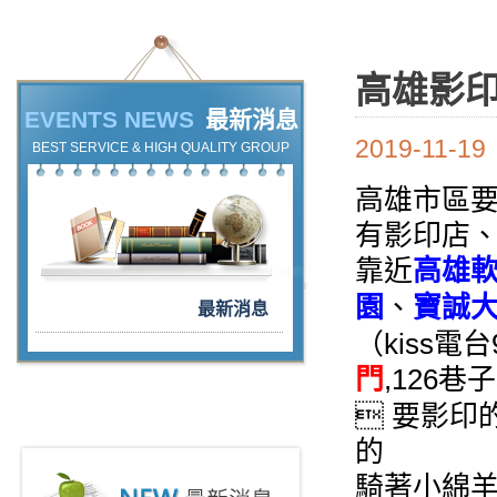
高雄影
EVENTS NEWS
最新消息
2019-11-19
BEST SERVICE & HIGH QUALITY GROUP
高雄市區
有影印店
高雄
靠近
園
寶誠
、
最新消息
（kiss電台
門
,126
 要影印
的
騎著小綿羊