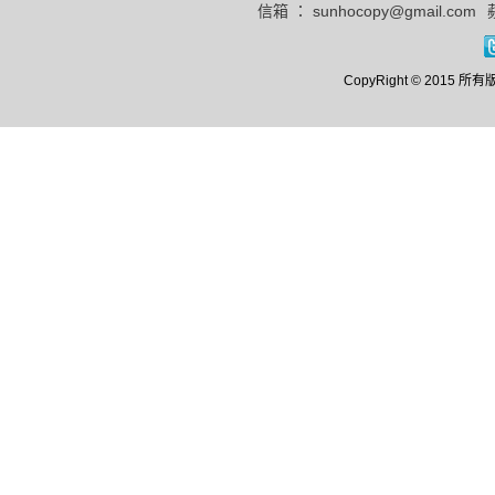
信箱 ： sunhocopy@gmail.com
CopyRight © 20