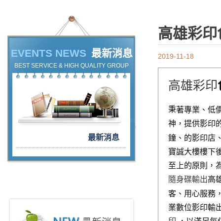
高雄彩印
EVENTS NEWS
最新消息
2019-11-18
BEST SERVICE & HIGH QUALITY GROUP
高雄彩印
秉
著專業、低
神，提
供
影印
最新消息
鐘、
的影印店
寶誠大樓樓下後門
至上的原則，
隨身碟輸出
高
客、用心服務
業數位影印輸
印