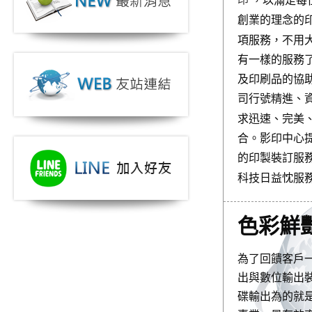
，以滿足每
創業的理念
的
項服務，
不用
有一樣的服務
及印刷品的協
司行號精進、
求迅速、完美
合。影印中心
的印製裝訂服
科技日益
忱服
色彩鮮
為了回饋客戶
出與數位輸出
碟輸出為的就